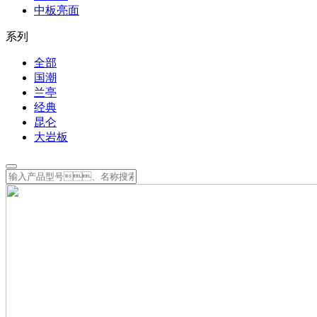
中板亮面
系列
全部
国潮
兰亭
经典
昆仑
大岩板