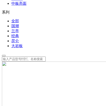
中板亮面
系列
全部
国潮
兰亭
经典
昆仑
大岩板