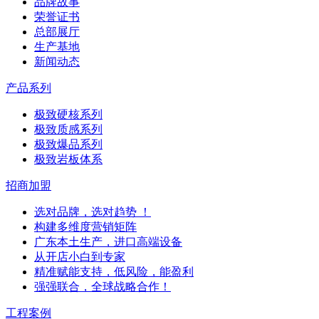
品牌故事
荣誉证书
总部展厅
生产基地
新闻动态
产品系列
极致硬核系列
极致质感系列
极致爆品系列
极致岩板体系
招商加盟
选对品牌，选对趋势 ！
构建多维度营销矩阵
广东本土生产，进口高端设备
从开店小白到专家
精准赋能支持，低风险，能盈利
强强联合，全球战略合作！
工程案例