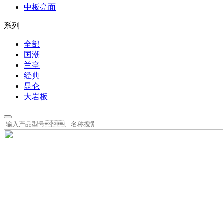
中板亮面
系列
全部
国潮
兰亭
经典
昆仑
大岩板