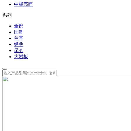
中板亮面
系列
全部
国潮
兰亭
经典
昆仑
大岩板